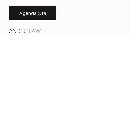
Nosotros
Áreas de Práctica
Agenda Cita
ANDES
LAW
La información proporcionada en este sitio es
solo para fines informativos generales y no
constituye asesoramiento legal. Para obtener
asesoramiento legal específico adaptado a su
situación, agende una cita.
Quito - Ecuador
Diego de Almagro y Juan Severino