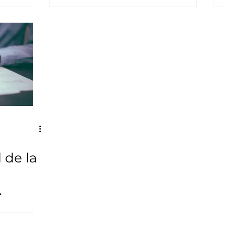
proteger la
reputación y asegurar
resultados
 de la
to