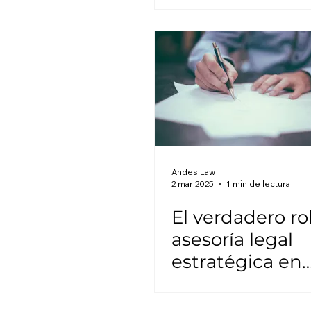
Andes Law
2 mar 2025
1 min de lectura
El verdadero rol
asesoría legal
estratégica en
proyectos de al
impacto