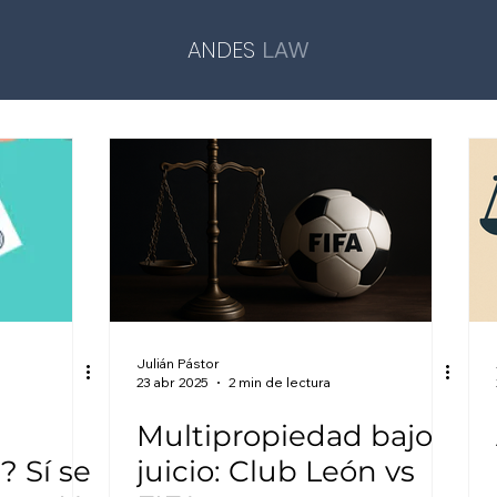
ANDES
LAW
Julián Pástor
23 abr 2025
2 min de lectura
Multipropiedad bajo
? Sí se
juicio: Club León vs